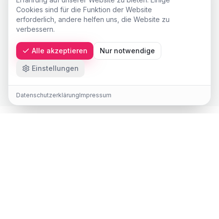
Cookies sind für die Funktion der Website
Unklarheit über Digitalisierungsreife & nächste
erforderlich, andere helfen uns, die Website zu
Schritte
verbessern.
Alle akzeptieren
Nur notwendige
Ohne Gesamtbild bleibt Digitalisierung
Stückwerk.
Einstellungen
Datenschutzerklärung
Impressum
Connect Fit schafft Klarheit in
komplexen