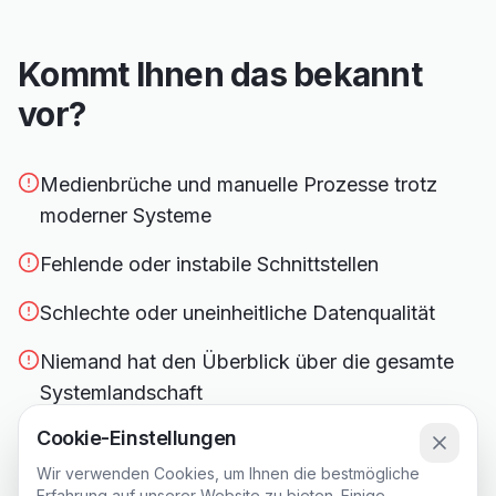
Kommt Ihnen das bekannt
vor?
Medienbrüche und manuelle Prozesse trotz
moderner Systeme
Fehlende oder instabile Schnittstellen
Schlechte oder uneinheitliche Datenqualität
Niemand hat den Überblick über die gesamte
Systemlandschaft
Cookie-Einstellungen
Hoher Aufwand bei eigentlich einfachen
Kundenanfragen
Wir verwenden Cookies, um Ihnen die bestmögliche
Erfahrung auf unserer Website zu bieten. Einige